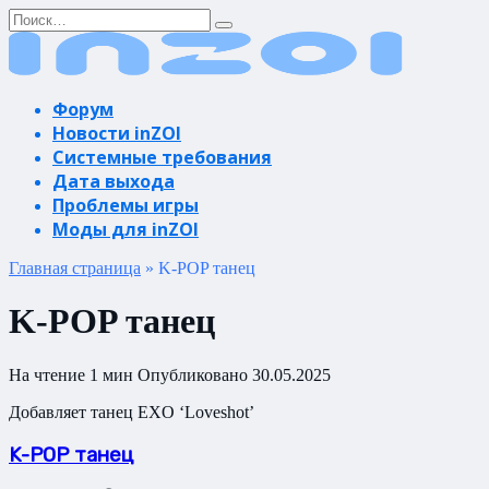
Перейти
Search
к
for:
содержанию
Форум
Новости inZOI
Системные требования
Дата выхода
Проблемы игры
Моды для inZOI
Главная страница
»
K-POP танец
K-POP танец
На чтение
1 мин
Опубликовано
30.05.2025
Добавляет танец EXO ‘Loveshot’
K-POP танец