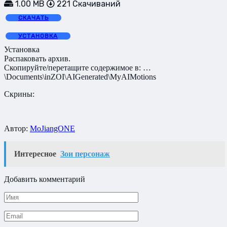
1.00 MB
221 Скачиваний
СКАЧАТЬ
УСТАНОВКА
Установка
Распаковать архив.
Скопируйте/перетащите содержимое в: …
\Documents\inZOI\AIGenerated\MyAIMotions
Скрины:
Автор:
MoJiangONE
Интересное
Зои персонаж
Добавить комментарий
Имя
*
Email
*