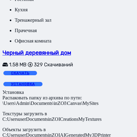
Кухня
Тренажерный зал
Прачечная
Офисная комната
Черный деревянный дом
1.58 MB
329 Скачиваний
СКАЧАТЬ
УСТАНОВКА
Установка
Распаковать папку из архива по пути:
\Users\Admin\Documents\inZOI\Canvas\MySites
Текстуры загрузить в
C:UsersuserDocumentsinZOICreationsMyTextures
Объекты загрузить в
C:UsersuserDocumentsinZOIAIGeneratedMy3DPrinter