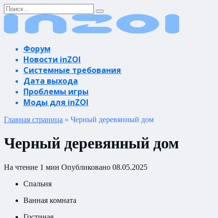
Перейти
Search
к
for:
содержанию
Форум
Новости inZOI
Системные требования
Дата выхода
Проблемы игры
Моды для inZOI
Главная страница
»
Черный деревянный дом
Черный деревянный дом
На чтение
1 мин
Опубликовано
08.05.2025
Спальня
Ванная комната
Гостиная