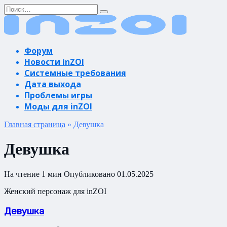
Перейти
Search
к
for:
содержанию
Форум
Новости inZOI
Системные требования
Дата выхода
Проблемы игры
Моды для inZOI
Главная страница
»
Девушка
Девушка
На чтение
1 мин
Опубликовано
01.05.2025
Женский персонаж для inZOI
Девушка