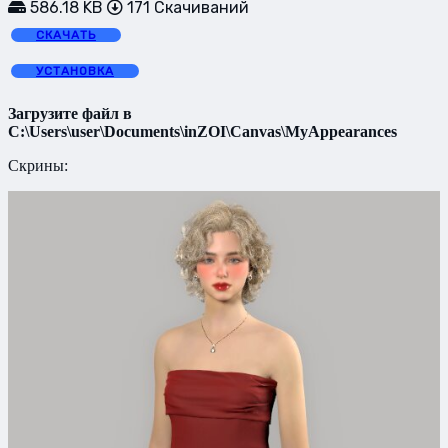
586.18 KB
171 Скачиваний
СКАЧАТЬ
УСТАНОВКА
Загрузите файл в
C:\Users\user\Documents\inZOI\Canvas\MyAppearances
Скрины: