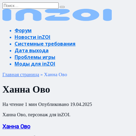
Перейти
Search
к
for:
содержанию
Форум
Новости inZOI
Системные требования
Дата выхода
Проблемы игры
Моды для inZOI
Главная страница
»
Ханна Ово
Ханна Ово
На чтение
1 мин
Опубликовано
19.04.2025
Ханна Ово, персонаж для inZOI.
Ханна Ово