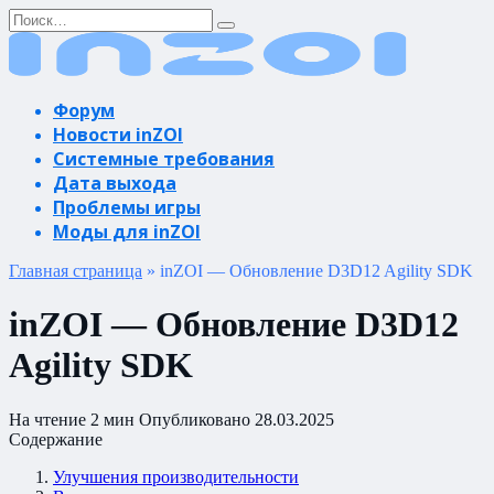
Перейти
Search
к
for:
содержанию
Форум
Новости inZOI
Системные требования
Дата выхода
Проблемы игры
Моды для inZOI
Главная страница
»
inZOI — Обновление D3D12 Agility SDK
inZOI — Обновление D3D12
Agility SDK
На чтение
2 мин
Опубликовано
28.03.2025
Содержание
Улучшения производительности