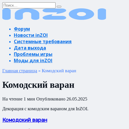
Перейти
Search
к
for:
содержанию
Форум
Новости inZOI
Системные требования
Дата выхода
Проблемы игры
Моды для inZOI
Главная страница
»
Комодский варан
Комодский варан
На чтение
1 мин
Опубликовано
26.05.2025
Декорация с комодским вараном для InZOI.
Комодский варан