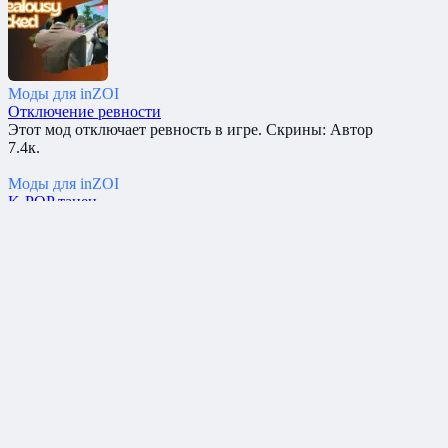
Моды для inZOI
Отключение ревности
Этот мод отключает ревность в игре. Скрины: Автор
7.4к.
Моды для inZOI
K-POP танец
Добавляет танец EXO ‘Loveshot’ Скрины: Автор: MoJiangONE
7.2к.
Вам также может понравиться
Куртка и снэпбэк New York
Куртка и снэпбэк New York для InZOI Скрины: Автор
8.1к.
ADIDAS — LEVIS — NIKE
Пресет одежды брендов ADIDAS — LEVIS — NIKE Скрины
7.8к.
Отключение автоматической смены одежды