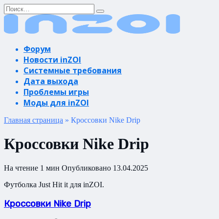
Перейти
Search
к
for:
содержанию
Форум
Новости inZOI
Системные требования
Дата выхода
Проблемы игры
Моды для inZOI
Главная страница
»
Кроссовки Nike Drip
Кроссовки Nike Drip
На чтение
1 мин
Опубликовано
13.04.2025
Футболка Just Hit it для inZOI.
Кроссовки Nike Drip