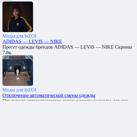
Моды для inZOI
ADIDAS — LEVIS — NIKE
Пресет одежды брендов ADIDAS — LEVIS — NIKE Скрины
7.8к.
Моды для inZOI
Отключение автоматической смены одежды
Отключает автоматическую смену одежды (одежды для сна
7.6к.
Моды для inZOI
Отключение ревности
Этот мод отключает ревность в игре. Скрины: Автор
7.4к.