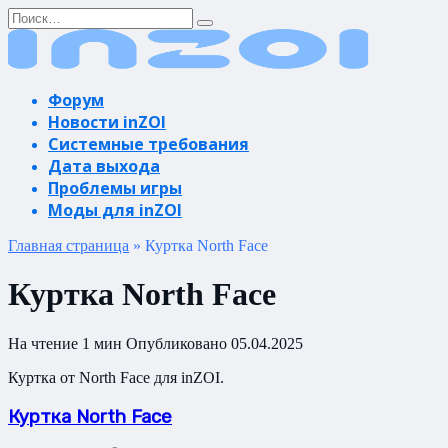
Перейти
Search
к
for:
содержанию
Форум
Новости inZOI
Системные требования
Дата выхода
Проблемы игры
Моды для inZOI
Главная страница
»
Куртка North Face
Куртка North Face
На чтение
1 мин
Опубликовано
05.04.2025
Куртка от North Face для inZOI.
Куртка North Face