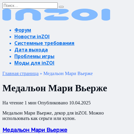
Перейти
Search
к
for:
содержанию
Форум
Новости inZOI
Системные требования
Дата выхода
Проблемы игры
Моды для inZOI
Главная страница
»
Медальон Мари Вьерже
Медальон Мари Вьерже
На чтение
1 мин
Опубликовано
10.04.2025
Медальон Мари Вьерже, декор для inZOI. Можно
использовать как серьги или кулон.
Медальон Мари Вьерже