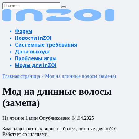
Перейти
Search
к
for:
содержанию
Форум
Новости inZOI
Системные требования
Дата выхода
Проблемы игры
Моды для inZOI
Главная страница
»
Мод на длинные волосы (замена)
Мод на длинные волосы
(замена)
На чтение
1 мин
Опубликовано
04.04.2025
Замена дефолтных волос на более длинные для inZOI.
Работает со шляпами.