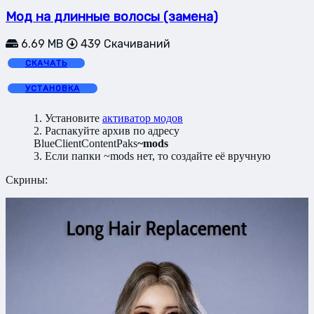
Мод на длинные волосы (замена)
6.69 MB
439 Скачиваний
СКАЧАТЬ
УСТАНОВКА
1. Установите
активатор модов
2. Распакуйте архив по адресу
BlueClientContentPaks
~mods
3. Если папки ~mods нет, то создайте её вручную
Скрины: