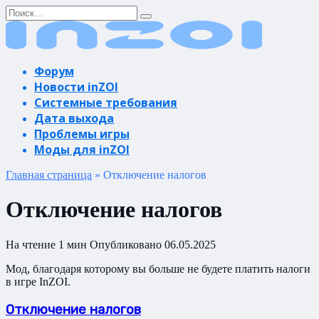
Перейти
Search
к
for:
содержанию
Форум
Новости inZOI
Системные требования
Дата выхода
Проблемы игры
Моды для inZOI
Главная страница
»
Отключение налогов
Отключение налогов
На чтение
1 мин
Опубликовано
06.05.2025
Мод, благодаря которому вы больше не будете платить налоги
в игре InZOI.
Отключение налогов