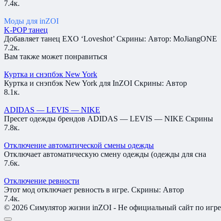
7.4к.
Моды для inZOI
K-POP танец
Добавляет танец EXO ‘Loveshot’ Скрины: Автор: MoJiangONE
7.2к.
Вам также может понравиться
Куртка и снэпбэк New York
Куртка и снэпбэк New York для InZOI Скрины: Автор
8.1к.
ADIDAS — LEVIS — NIKE
Пресет одежды брендов ADIDAS — LEVIS — NIKE Скрины
7.8к.
Отключение автоматической смены одежды
Отключает автоматическую смену одежды (одежды для сна
7.6к.
Отключение ревности
Этот мод отключает ревность в игре. Скрины: Автор
7.4к.
© 2026 Симулятор жизни inZOI - Не официальный сайт по игре