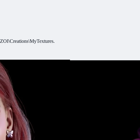
nZOI\Creations\MyTextures.