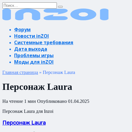
Перейти
Search
к
for:
содержанию
Форум
Новости inZOI
Системные требования
Дата выхода
Проблемы игры
Моды для inZOI
Главная страница
»
Персонаж Laura
Персонаж Laura
На чтение
1 мин
Опубликовано
01.04.2025
Персонаж Laura для Inzoi
Персонаж Laura