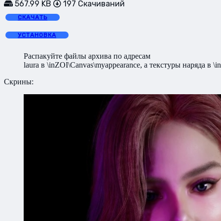
567.99 KB
197 Скачиваний
СКАЧАТЬ
УСТАНОВКА
Распакуйте файлы архива по адресам
laura в \inZOI\Canvas\myappearance, а текстуры наряда в \i
Скрины: