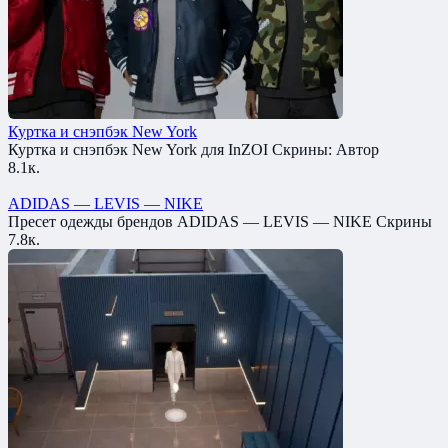
Куртка и снэпбэк New York
Куртка и снэпбэк New York для InZOI Скрины: Автор
8.1к.
ADIDAS — LEVIS — NIKE
Пресет одежды брендов ADIDAS — LEVIS — NIKE Скрины
7.8к.