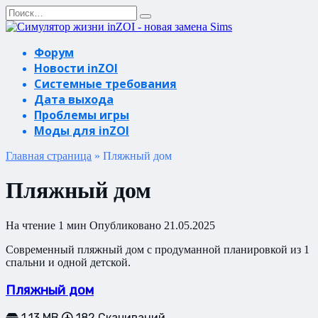
Перейти
Search
к
for:
содержанию
Форум
Новости inZOI
Системные требования
Дата выхода
Проблемы игры
Моды для inZOI
Главная страница
»
Пляжный дом
Пляжный дом
На чтение
1 мин
Опубликовано
21.05.2025
Современный пляжный дом с продуманной планировкой из 1
спальни и одной детской.
Пляжный дом
1.13 MB
182 Скачиваний