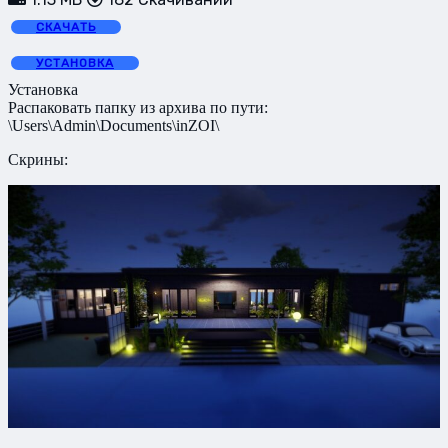
СКАЧАТЬ
УСТАНОВКА
Установка
Распаковать папку из архива по пути:
\Users\Admin\Documents\inZOI\
Скрины: