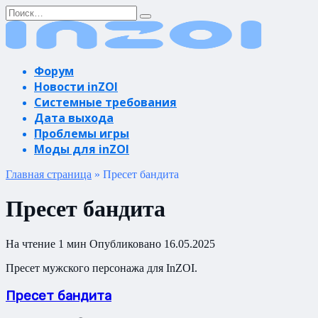
Перейти
Search
к
for:
содержанию
Форум
Новости inZOI
Системные требования
Дата выхода
Проблемы игры
Моды для inZOI
Главная страница
»
Пресет бандита
Пресет бандита
На чтение
1 мин
Опубликовано
16.05.2025
Пресет мужского персонажа для InZOI.
Пресет бандита