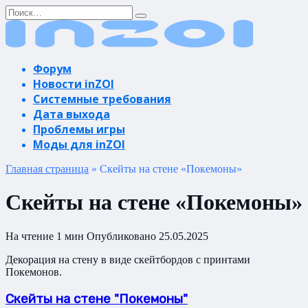
Перейти
Search
к
for:
содержанию
Форум
Новости inZOI
Системные требования
Дата выхода
Проблемы игры
Моды для inZOI
Главная страница
»
Скейты на стене «Покемоны»
Скейты на стене «Покемоны»
На чтение
1 мин
Опубликовано
25.05.2025
Декорация на стену в виде скейтбордов с принтами
Покемонов.
Скейты на стене "Покемоны"