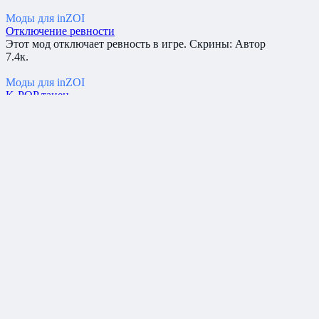
Моды для inZOI
Отключение ревности
Этот мод отключает ревность в игре. Скрины: Автор
7.4к.
Моды для inZOI
K-POP танец
Добавляет танец EXO ‘Loveshot’ Скрины: Автор: MoJiangONE
7.2к.
Вам также может понравиться
Куртка и снэпбэк New York
Куртка и снэпбэк New York для InZOI Скрины: Автор
8.1к.
ADIDAS — LEVIS — NIKE
Пресет одежды брендов ADIDAS — LEVIS — NIKE Скрины
7.8к.
Отключение автоматической смены одежды
Отключает автоматическую смену одежды (одежды для сна
7.6к.
Отключение ревности