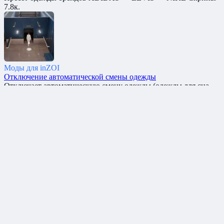
7.8к.
Моды для inZOI
Отключение автоматической смены одежды
Отключает автоматическую смену одежды (одежды для сна
7.6к.
Моды для inZOI
Отключение ревности
Этот мод отключает ревность в игре. Скрины: Автор
7.4к.
Моды для inZOI
K-POP танец
Добавляет танец EXO ‘Loveshot’ Скрины: Автор: MoJiangONE
7.2к.
Вам также может понравиться
Куртка и снэпбэк New York
Куртка и снэпбэк New York для InZOI Скрины: Автор