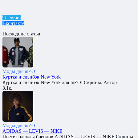
Telegram
Вконтакте
Последние статьи
Моды для inZOI
Куртка и снэпбэк New York
Куртка и снэпбэк New York для InZOI Скрины: Автор
8.1к.
Моды для inZOI
ADIDAS — LEVIS — NIKE
Пресет одежды брендов ADIDAS — LEVIS — NIKE Скрины