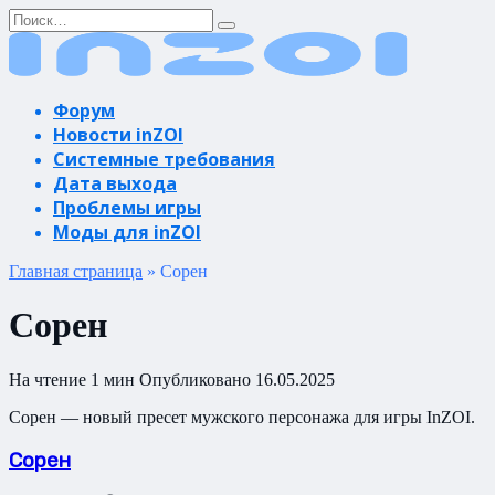
Перейти
Search
к
for:
содержанию
Форум
Новости inZOI
Системные требования
Дата выхода
Проблемы игры
Моды для inZOI
Главная страница
»
Сорен
Сорен
На чтение
1 мин
Опубликовано
16.05.2025
Сорен — новый пресет мужского персонажа для игры InZOI.
Сорен