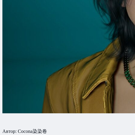
Автор: Cocona染染卷