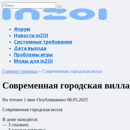
Перейти
Search
к
for:
содержанию
Форум
Новости inZOI
Системные требования
Дата выхода
Проблемы игры
Моды для inZOI
Главная страница
»
Современная городская вилла
Современная городская вилла
На чтение
1 мин
Опубликовано
08.05.2025
Современная городская вилла
В доме находятся:
— 3 спальни;
— 3 ванные комнаты;