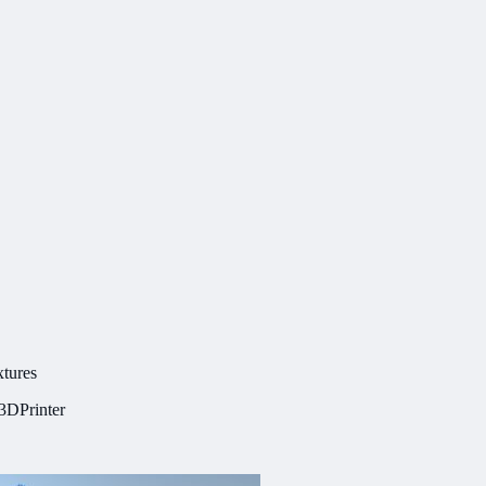
tures
3DPrinter