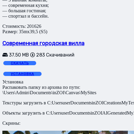
— современная кухня;
— большая гостиная;
— спортзал и бассейн.
Стоимость: 201626
Размер: 35mx39,5 (S5)
Современная городская вилла
37.50 MB
283 Скачиваний
СКАЧАТЬ
УСТАНОВКА
Установка
Распаковать папку из архива по пути:
\Users\Admin\Documents\inZOI\Canvas\MySites
Текстуры загрузить в C:UsersuserDocumentsinZOICreationsMyTex
Объекты загрузить в C:UsersuserDocumentsinZOIAIGeneratedMy
Скрины: