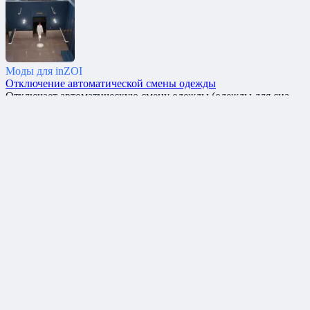
Моды для inZOI
Отключение автоматической смены одежды
Отключает автоматическую смену одежды (одежды для сна
7.6к.
Моды для inZOI
Отключение ревности
Этот мод отключает ревность в игре. Скрины: Автор
7.4к.
Моды для inZOI
K-POP танец
Добавляет танец EXO ‘Loveshot’ Скрины: Автор: MoJiangONE
7.2к.
Вам также может понравиться
Куртка и снэпбэк New York
Куртка и снэпбэк New York для InZOI Скрины: Автор
8.1к.