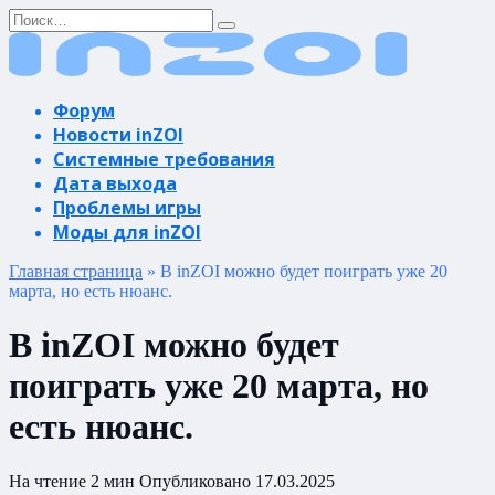
Перейти
Search
к
for:
содержанию
Форум
Новости inZOI
Системные требования
Дата выхода
Проблемы игры
Моды для inZOI
Главная страница
»
В inZOI можно будет поиграть уже 20
марта, но есть нюанс.
В inZOI можно будет
поиграть уже 20 марта, но
есть нюанс.
На чтение
2 мин
Опубликовано
17.03.2025