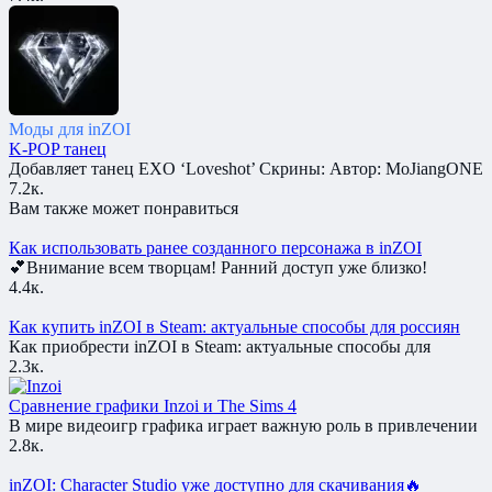
Моды для inZOI
K-POP танец
Добавляет танец EXO ‘Loveshot’ Скрины: Автор: MoJiangONE
7.2к.
Вам также может понравиться
Как использовать ранее созданного персонажа в inZOI
💕Внимание всем творцам! Ранний доступ уже близко!
4.4к.
Как купить inZOI в Steam: актуальные способы для россиян
Как приобрести inZOI в Steam: актуальные способы для
2.3к.
Сравнение графики Inzoi и The Sims 4
В мире видеоигр графика играет важную роль в привлечении
2.8к.
inZOI: Character Studio уже доступно для скачивания🔥