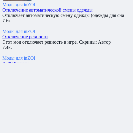
Моды для inZOI
Отключение автоматической смены одежды
Отключает автоматическую смену одежды (одежды для сна
7.6к.
Моды для inZOI
Отключение ревности
Этот мод отключает ревность в игре. Скрины: Автор
7.4к.
Моды для inZOI
K-POP танец
Добавляет танец EXO ‘Loveshot’ Скрины: Автор: MoJiangONE
7.2к.
Вам также может понравиться
Куртка и снэпбэк New York
Куртка и снэпбэк New York для InZOI Скрины: Автор
8.1к.
ADIDAS — LEVIS — NIKE
Пресет одежды брендов ADIDAS — LEVIS — NIKE Скрины
7.8к.
Отключение автоматической смены одежды