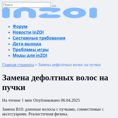
Перейти
Search
к
for:
содержанию
Форум
Новости inZOI
Системные требования
Дата выхода
Проблемы игры
Моды для inZOI
Главная страница
»
Замена дефолтных волос на пучки
Замена дефолтных волос на
пучки
На чтение
1 мин
Опубликовано
06.04.2025
Замена B10: длинные волосы с пучками, совместимые с
аксессуарами. Реалистичная физика.