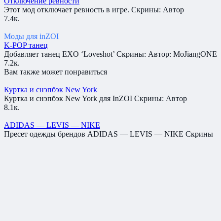
Отключение ревности
Этот мод отключает ревность в игре. Скрины: Автор
7.4к.
Моды для inZOI
K-POP танец
Добавляет танец EXO ‘Loveshot’ Скрины: Автор: MoJiangONE
7.2к.
Вам также может понравиться
Куртка и снэпбэк New York
Куртка и снэпбэк New York для InZOI Скрины: Автор
8.1к.
ADIDAS — LEVIS — NIKE
Пресет одежды брендов ADIDAS — LEVIS — NIKE Скрины
7.8к.
Отключение автоматической смены одежды
Отключает автоматическую смену одежды (одежды для сна
7.6к.
Отключение ревности
Этот мод отключает ревность в игре. Скрины: Автор
7.4к.