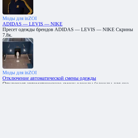
Моды для inZOI
ADIDAS — LEVIS — NIKE
Пресет одежды брендов ADIDAS — LEVIS — NIKE Скрины
7.8к.
Моды для inZOI
Отключение автоматической смены одежды
Отключает автоматическую смену одежды (одежды для сна
7.6к.
Моды для inZOI
Отключение ревности
Этот мод отключает ревность в игре. Скрины: Автор
7.4к.
Моды для inZOI
K-POP танец