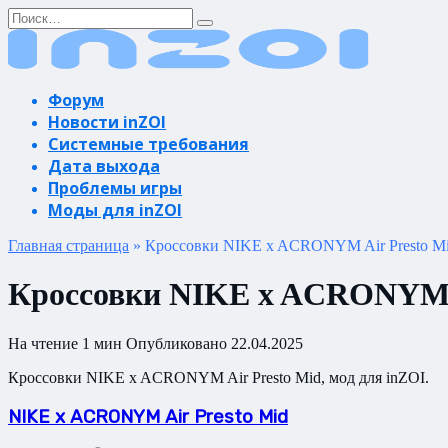
Перейти
Search
к
for:
содержанию
Форум
Новости inZOI
Системные требования
Дата выхода
Проблемы игры
Моды для inZOI
Главная страница
»
Кроссовки NIKE x ACRONYM Air Presto M
Кроссовки NIKE x ACRONYM A
На чтение
1 мин
Опубликовано
22.04.2025
Кроссовки NIKE x ACRONYM Air Presto Mid, мод для inZOI.
NIKE x ACRONYM Air Presto Mid