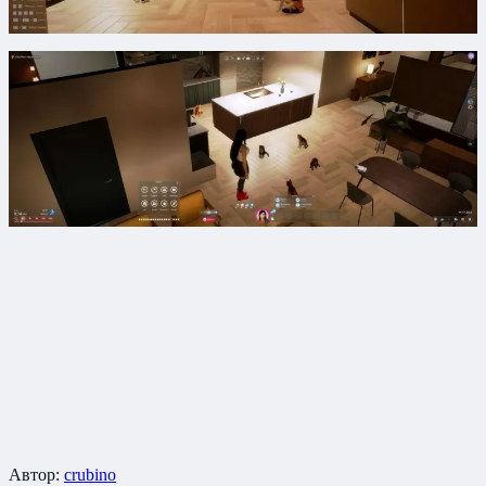
Автор:
crubino