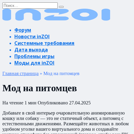
Перейти
Search
к
for:
содержанию
Форум
Новости inZOI
Системные требования
Дата выхода
Проблемы игры
Моды для inZOI
Главная страница
»
Мод на питомцев
Мод на питомцев
На чтение
1 мин
Опубликовано
27.04.2025
Добавьте в свой интерьер очаровательную анимированную
кошку или собаку — это не статичный объект, а питомец с
естественными движениями. Размещайте животных в любом
удобном уголке вашего виртуального дома и создавайте