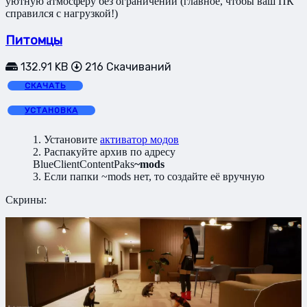
уютную атмосферу без ограничений (главное, чтобы ваш ПК
справился с нагрузкой!)
Питомцы
132.91 KB
216 Скачиваний
СКАЧАТЬ
УСТАНОВКА
1. Установите
активатор модов
2. Распакуйте архив по адресу
BlueClientContentPaks
~mods
3. Если папки ~mods нет, то создайте её вручную
Скрины: