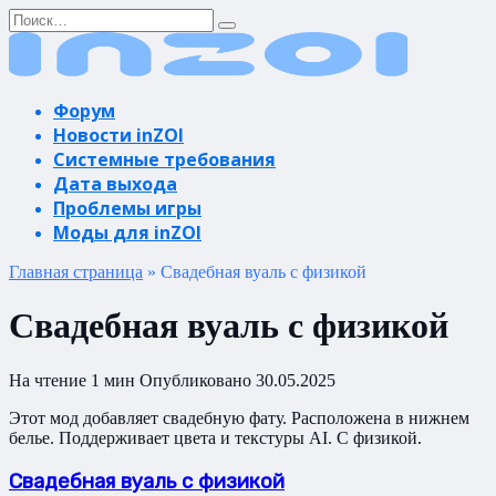
Перейти
Search
к
for:
содержанию
Форум
Новости inZOI
Системные требования
Дата выхода
Проблемы игры
Моды для inZOI
Главная страница
»
Свадебная вуаль с физикой
Свадебная вуаль с физикой
На чтение
1 мин
Опубликовано
30.05.2025
Этот мод добавляет свадебную фату. Расположена в нижнем
белье. Поддерживает цвета и текстуры AI. С физикой.
Свадебная вуаль с физикой